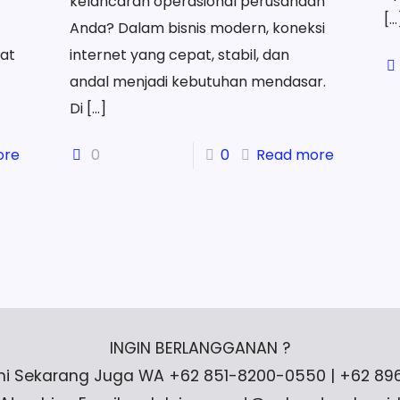
kelancaran operasional perusahaan
[…
Anda? Dalam bisnis modern, koneksi
at
internet yang cepat, stabil, dan
andal menjadi kebutuhan mendasar.
Di
[…]
ore
0
0
Read more
INGIN BERLANGGANAN ?
i Sekarang Juga WA +62 851-8200-0550 | +62 8