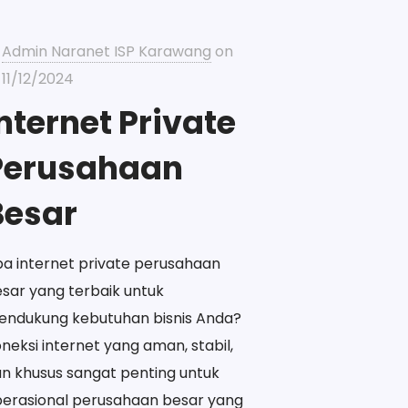
Admin Naranet ISP Karawang
on
11/12/2024
nternet Private
Perusahaan
Besar
a internet private perusahaan
sar yang terbaik untuk
endukung kebutuhan bisnis Anda?
neksi internet yang aman, stabil,
n khusus sangat penting untuk
erasional perusahaan besar yang