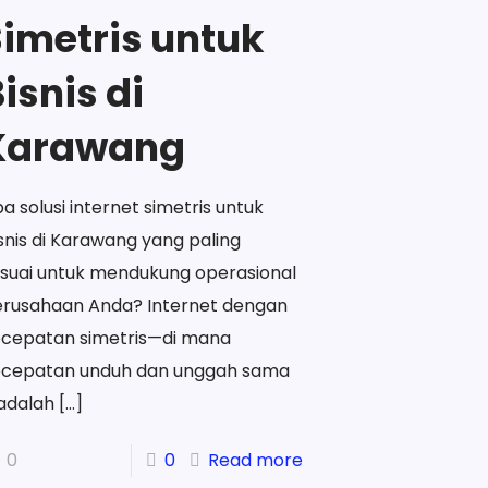
Simetris untuk
isnis di
Karawang
a solusi internet simetris untuk
snis di Karawang yang paling
suai untuk mendukung operasional
erusahaan Anda? Internet dengan
ecepatan simetris—di mana
ecepatan unduh dan unggah sama
adalah
[…]
0
0
Read more