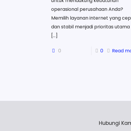
untuk mendukung kebutuhan
operasional perusahaan Anda?
Memilih layanan internet yang cep
dan stabil menjadi prioritas utama
[…]
0
0
Read m
Hubungi Kam