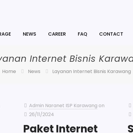
RAGE
NEWS
CAREER
FAQ
CONTACT
yanan Internet Bisnis Karaw
Home
News
Layanan Internet Bisnis Karawang
n
Admin Naranet ISP Karawang
on
26/11/2024
Paket Internet
S