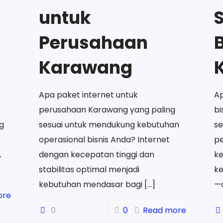
untuk
Perusahaan
B
Karawang
Apa paket internet untuk
Ap
perusahaan Karawang yang paling
bi
g
sesuai untuk mendukung kebutuhan
se
operasional bisnis Anda? Internet
p
,
dengan kecepatan tinggi dan
k
stabilitas optimal menjadi
k
kebutuhan mendasar bagi
[…]
—
ore
0
0
Read more