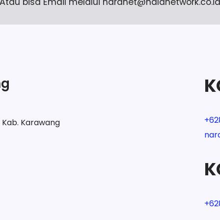
Atau bisa Email melalui naranet@nalanetwork.co.i
K
ng
+62
t Kab. Karawang
nar
K
+62