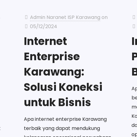
n
Admin Naranet ISP Karawang
on
05/12/2024
Internet
I
Enterprise
Karawang:
Solusi Koneksi
Ap
be
untuk Bisnis
m
Ko
Apa internet enterprise Karawang
da
k
terbaik yang dapat mendukung
op