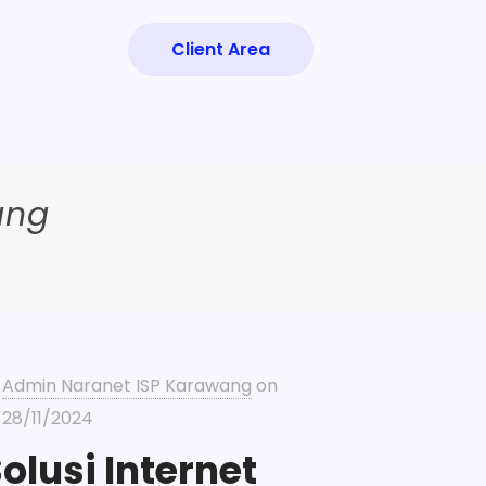
Client Area
ang
Admin Naranet ISP Karawang
on
28/11/2024
olusi Internet