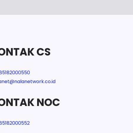
d
ONTAK CS
85182000550
anet@nalanetwork.co.id
ONTAK NOC
85182000552