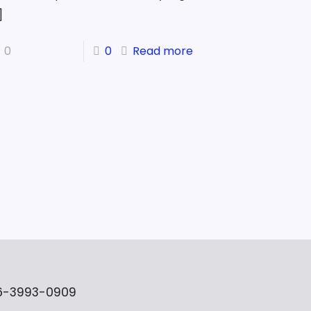
]
0
0
Read more
96-3993-0909