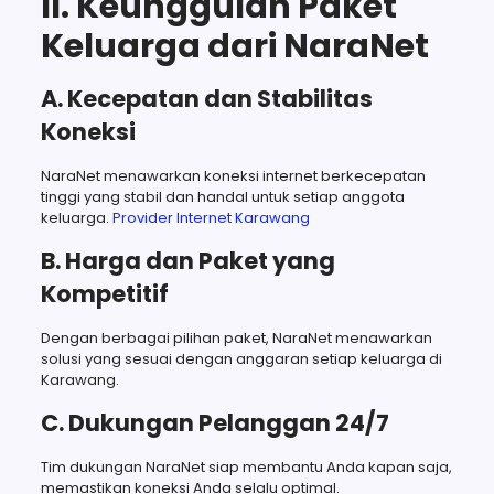
II. Keunggulan Paket
Keluarga dari NaraNet
A.
Kecepatan dan Stabilitas
Koneksi
NaraNet menawarkan koneksi internet berkecepatan
tinggi yang stabil dan handal untuk setiap anggota
keluarga.
Provider Internet Karawang
B.
Harga dan Paket yang
Kompetitif
Dengan berbagai pilihan paket, NaraNet menawarkan
solusi yang sesuai dengan anggaran setiap keluarga di
Karawang.
C.
Dukungan Pelanggan 24/7
Tim dukungan NaraNet siap membantu Anda kapan saja,
memastikan koneksi Anda selalu optimal.