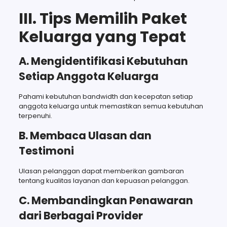
III. Tips Memilih Paket
Keluarga yang Tepat
A.
Mengidentifikasi Kebutuhan
Setiap Anggota Keluarga
Pahami kebutuhan bandwidth dan kecepatan setiap
anggota keluarga untuk memastikan semua kebutuhan
terpenuhi.
B.
Membaca Ulasan dan
Testimoni
Ulasan pelanggan dapat memberikan gambaran
tentang kualitas layanan dan kepuasan pelanggan.
C.
Membandingkan Penawaran
dari Berbagai Provider