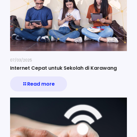
07/03/2025
Internet Cepat untuk Sekolah di Karawang
Read more