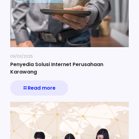
09/03/2025
Penyedia Solusi Internet Perusahaan
Karawang
Read more