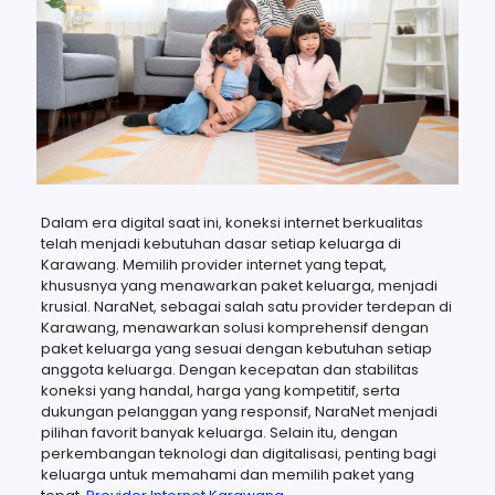
Dalam era digital saat ini, koneksi internet berkualitas
telah menjadi kebutuhan dasar setiap keluarga di
Karawang. Memilih provider internet yang tepat,
khususnya yang menawarkan paket keluarga, menjadi
krusial. NaraNet, sebagai salah satu provider terdepan di
Karawang, menawarkan solusi komprehensif dengan
paket keluarga yang sesuai dengan kebutuhan setiap
anggota keluarga. Dengan kecepatan dan stabilitas
koneksi yang handal, harga yang kompetitif, serta
dukungan pelanggan yang responsif, NaraNet menjadi
pilihan favorit banyak keluarga. Selain itu, dengan
perkembangan teknologi dan digitalisasi, penting bagi
keluarga untuk memahami dan memilih paket yang