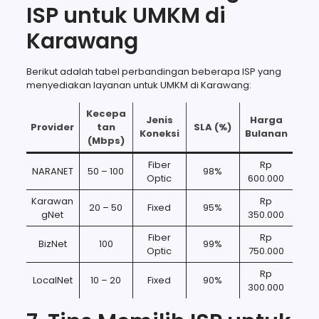
ISP untuk UMKM di
Karawang
Berikut adalah tabel perbandingan beberapa ISP yang
menyediakan layanan untuk UMKM di Karawang:
Kecepa
Jenis
Harga
Provider
tan
SLA (%)
Koneksi
Bulanan
(Mbps)
Fiber
Rp
NARANET
50 – 100
98%
Optic
600.000
Karawan
Rp
20 – 50
Fixed
95%
gNet
350.000
Fiber
Rp
BizNet
100
99%
Optic
750.000
Rp
LocalNet
10 – 20
Fixed
90%
300.000