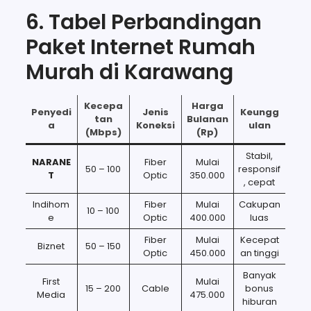
6. Tabel Perbandingan
Paket Internet Rumah
Murah di Karawang
Kecepa
Harga
Penyedi
Jenis
Keungg
tan
Bulanan
a
Koneksi
ulan
(Mbps)
(Rp)
Stabil,
NARANE
Fiber
Mulai
50 – 100
responsif
T
Optic
350.000
, cepat
Indihom
Fiber
Mulai
Cakupan
10 – 100
e
Optic
400.000
luas
Fiber
Mulai
Kecepat
Biznet
50 – 150
Optic
450.000
an tinggi
Banyak
First
Mulai
15 – 200
Cable
bonus
Media
475.000
hiburan