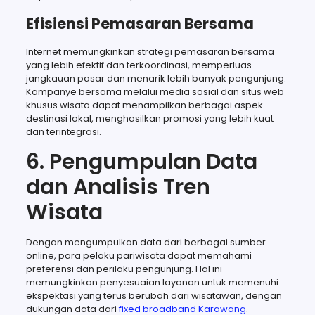
Efisiensi Pemasaran Bersama
Internet memungkinkan strategi pemasaran bersama
yang lebih efektif dan terkoordinasi, memperluas
jangkauan pasar dan menarik lebih banyak pengunjung.
Kampanye bersama melalui media sosial dan situs web
khusus wisata dapat menampilkan berbagai aspek
destinasi lokal, menghasilkan promosi yang lebih kuat
dan terintegrasi.
6. Pengumpulan Data
dan Analisis Tren
Wisata
Dengan mengumpulkan data dari berbagai sumber
online, para pelaku pariwisata dapat memahami
preferensi dan perilaku pengunjung. Hal ini
memungkinkan penyesuaian layanan untuk memenuhi
ekspektasi yang terus berubah dari wisatawan, dengan
dukungan data dari
fixed broadband Karawang
.