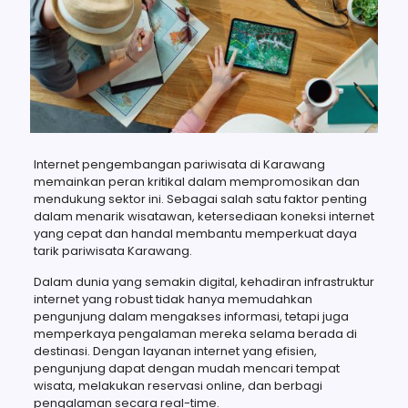
Internet pengembangan pariwisata di Karawang
memainkan peran kritikal dalam mempromosikan dan
mendukung sektor ini. Sebagai salah satu faktor penting
dalam menarik wisatawan, ketersediaan koneksi internet
yang cepat dan handal membantu memperkuat daya
tarik pariwisata Karawang.
Dalam dunia yang semakin digital, kehadiran infrastruktur
internet yang robust tidak hanya memudahkan
pengunjung dalam mengakses informasi, tetapi juga
memperkaya pengalaman mereka selama berada di
destinasi. Dengan layanan internet yang efisien,
pengunjung dapat dengan mudah mencari tempat
wisata, melakukan reservasi online, dan berbagi
pengalaman secara real-time.