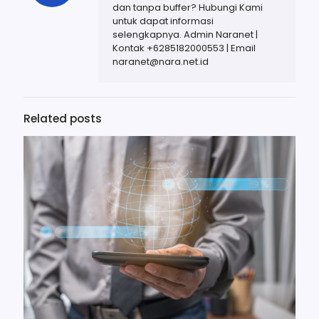
dan tanpa buffer? Hubungi Kami
untuk dapat informasi
selengkapnya. Admin Naranet |
Kontak +6285182000553 | Email
naranet@nara.net.id
Related posts