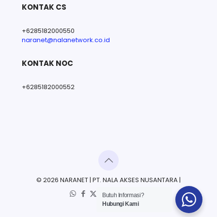
KONTAK CS
+6285182000550
naranet@nalanetwork.co.id
KONTAK NOC
+6285182000552
© 2026 NARANET | PT. NALA AKSES NUSANTARA |
Butuh Informasi?
Hubungi Kami