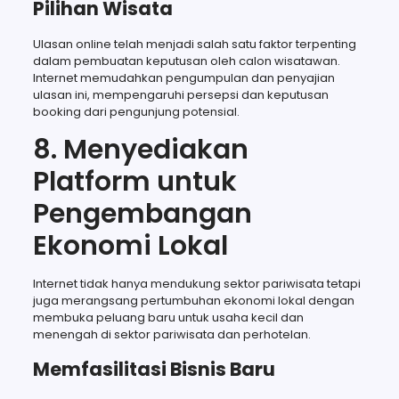
Pilihan Wisata
Ulasan online telah menjadi salah satu faktor terpenting
dalam pembuatan keputusan oleh calon wisatawan.
Internet memudahkan pengumpulan dan penyajian
ulasan ini, mempengaruhi persepsi dan keputusan
booking dari pengunjung potensial.
8. Menyediakan
Platform untuk
Pengembangan
Ekonomi Lokal
Internet tidak hanya mendukung sektor pariwisata tetapi
juga merangsang pertumbuhan ekonomi lokal dengan
membuka peluang baru untuk usaha kecil dan
menengah di sektor pariwisata dan perhotelan.
Memfasilitasi Bisnis Baru