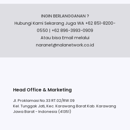
INGIN BERLANGGANAN ?
Hubungi Kami Sekarang Juga WA +62 851-8200-
0550 | +62 896-3993-0909
Atau bisa Email melalui
naranet@nalanetwork.co.id
Head Office & Marketing
Jl. Proklamasi No.33 RT.02/RW.09
Kel. Tunggak Jati, Kec. Karawang Barat Kab. Karawang
Jawa Barat - Indonesia (41351)