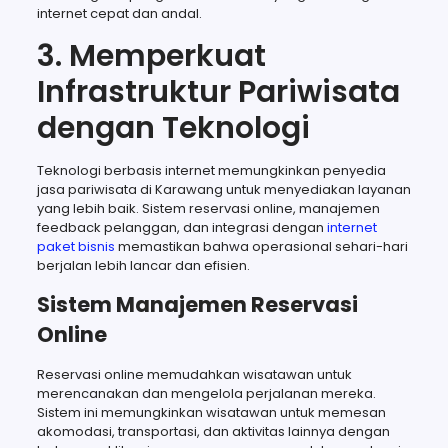
internet cepat dan andal.
3. Memperkuat
Infrastruktur Pariwisata
dengan Teknologi
Teknologi berbasis internet memungkinkan penyedia
jasa pariwisata di Karawang untuk menyediakan layanan
yang lebih baik. Sistem reservasi online, manajemen
feedback pelanggan, dan integrasi dengan
internet
paket bisnis
memastikan bahwa operasional sehari-hari
berjalan lebih lancar dan efisien.
Sistem Manajemen Reservasi
Online
Reservasi online memudahkan wisatawan untuk
merencanakan dan mengelola perjalanan mereka.
Sistem ini memungkinkan wisatawan untuk memesan
akomodasi, transportasi, dan aktivitas lainnya dengan