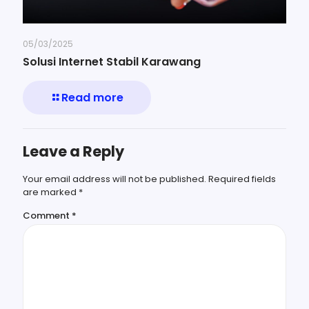
05/03/2025
Solusi Internet Stabil Karawang
Read more
Leave a Reply
Your email address will not be published.
Required fields
are marked
*
Comment
*