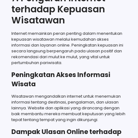
terhadap Kepuasan
Wisatawan
Internet memainkan peran penting dalam menentukan
kepuasan wisatawan melalui kemudahan akses
informasi dan layanan online. Peningkatan kepuasan ini
secara langsung berpengaruh pada ulasan positif dan
rekomendasi dari mulut ke mulut, yang vital untuk
pertumbuhan pariwisata.
Peningkatan Akses Informasi
Wisata
Wisatawan mengandalkan internet untuk menemukan
informasi tentang destinasi, pengalaman, dan ulasan
lainnya. Website dan aplikasi yang dirancang dengan
baik membantu mereka membuat keputusan yang lebih
tepat tentang tempat yang ingin dikunjungi.
Dampak Ulasan Online terhadap