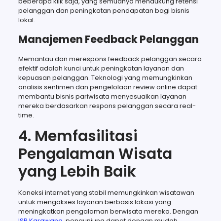
beberapa klik saja, yang semuanya mendukung retensi
pelanggan dan peningkatan pendapatan bagi bisnis
lokal.
Manajemen Feedback Pelanggan
Memantau dan merespons feedback pelanggan secara
efektif adalah kunci untuk peningkatan layanan dan
kepuasan pelanggan. Teknologi yang memungkinkan
analisis sentimen dan pengelolaan review online dapat
membantu bisnis pariwisata menyesuaikan layanan
mereka berdasarkan respons pelanggan secara real-
time.
4. Memfasilitasi
Pengalaman Wisata
yang Lebih Baik
Koneksi internet yang stabil memungkinkan wisatawan
untuk mengakses layanan berbasis lokasi yang
meningkatkan pengalaman berwisata mereka. Dengan
ISP Karawang
, pengunjung dapat dengan mudah