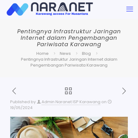
Pentingnya Infrastruktur Jaringan
Internet dalam Pengembangan
Pariwisata Karawang
Home
News
Blog
Pentingnya Infrastruktur Jaringan Internet dalam
Pengembangan Pariwisata Karawang
Published by
Admin Naranet ISP Karawang
on
19/05/2024