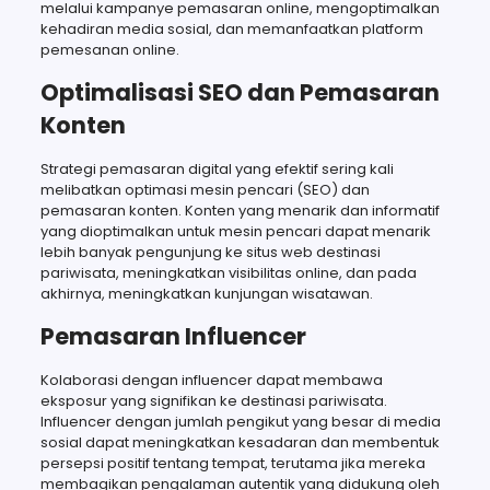
melalui kampanye pemasaran online, mengoptimalkan
kehadiran media sosial, dan memanfaatkan platform
pemesanan online.
Optimalisasi SEO dan Pemasaran
Konten
Strategi pemasaran digital yang efektif sering kali
melibatkan optimasi mesin pencari (SEO) dan
pemasaran konten. Konten yang menarik dan informatif
yang dioptimalkan untuk mesin pencari dapat menarik
lebih banyak pengunjung ke situs web destinasi
pariwisata, meningkatkan visibilitas online, dan pada
akhirnya, meningkatkan kunjungan wisatawan.
Pemasaran Influencer
Kolaborasi dengan influencer dapat membawa
eksposur yang signifikan ke destinasi pariwisata.
Influencer dengan jumlah pengikut yang besar di media
sosial dapat meningkatkan kesadaran dan membentuk
persepsi positif tentang tempat, terutama jika mereka
membagikan pengalaman autentik yang didukung oleh