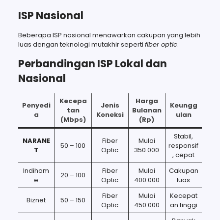
ISP Nasional
Beberapa ISP nasional menawarkan cakupan yang lebih
luas dengan teknologi mutakhir seperti
fiber optic
.
Perbandingan ISP Lokal dan
Nasional
Kecepa
Harga
Penyedi
Jenis
Keungg
tan
Bulanan
a
Koneksi
ulan
(Mbps)
(Rp)
Stabil,
NARANE
Fiber
Mulai
50 – 100
responsif
T
Optic
350.000
, cepat
Indihom
Fiber
Mulai
Cakupan
20 – 100
e
Optic
400.000
luas
Fiber
Mulai
Kecepat
Biznet
50 – 150
Optic
450.000
an tinggi